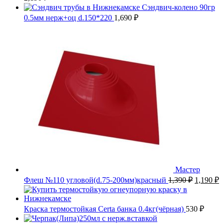
Сэндвич-колено 90гр
0.5мм нерж+оц d.150*220
1,690
₽
Мастер
Первона
Т
Флеш №110 угловой(d.75-200мм)красный
1,390
₽
1,190
₽
цена
ц
составл
1
1,390 ₽.
Краска термостойкая Certa банка 0.4кг(чёрная)
530
₽