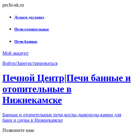
Skip
pechi-nk.ru
to
content
Делаем доставку
Печи отопительные
Печи банные
Мой аккаунт
Войти/Зарегистрироваться
Печной Центр|Печи банные и
отопительные в
Нижнекамске
Банные и отопительные печи,котлы,дымоходы,камни для
бани и сауны в Нижнекамске
Позвоните нам: