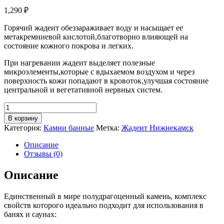
1,290
₽
Горячий жадеит обеззараживает воду и насыщает ее
метакремниевой кислотой,благотворно влияющей на
состояние кожного покрова и легких.
При нагревании жадеит выделяет полезные
микроэлементы,которые с вдыхаемом воздухом и через
поверхность кожи попадают в кровоток,улучшая состояние
центральной и вегетативной нервных систем.
Количество
товара
В корзину
Жадеит
Категория:
Камни банные
Метка:
Жадеит Нижнекамск
шлифованный
(мелкий)
Описание
10кг
Отзывы (0)
Описание
Единственный в мире полудрагоценный камень, комплекс
свойств которого идеально подходит для использования в
банях и саунах: