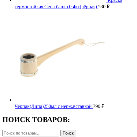
Краска
термостойкая Certa банка 0.4кг(чёрная)
530
₽
Черпак(Липа)250мл с нерж.вставкой
790
₽
ПОИСК ТОВАРОВ:
Искать:
Поиск