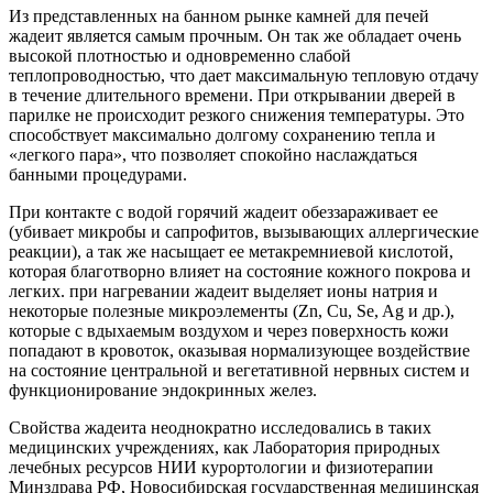
Из представленных на банном рынке камней для печей
жадеит является самым прочным. Он так же обладает очень
высокой плотностью и одновременно слабой
теплопроводностью, что дает максимальную тепловую отдачу
в течение длительного времени. При открывании дверей в
парилке не происходит резкого снижения температуры. Это
способствует максимально долгому сохранению тепла и
«легкого пара», что позволяет спокойно наслаждаться
банными процедурами.
При контакте с водой горячий жадеит обеззараживает ее
(убивает микробы и сапрофитов, вызывающих аллергические
реакции), а так же насыщает ее метакремниевой кислотой,
которая благотворно влияет на состояние кожного покрова и
легких. при нагревании жадеит выделяет ионы натрия и
некоторые полезные микроэлементы (Zn, Cu, Se, Ag и др.),
которые с вдыхаемым воздухом и через поверхность кожи
попадают в кровоток, оказывая нормализующее воздействие
на состояние центральной и вегетативной нервных систем и
функционирование эндокринных желез.
Свойства жадеита неоднократно исследовались в таких
медицинских учреждениях, как Лаборатория природных
лечебных ресурсов НИИ курортологии и физиотерапии
Минздрава РФ, Новосибирская государственная медицинская