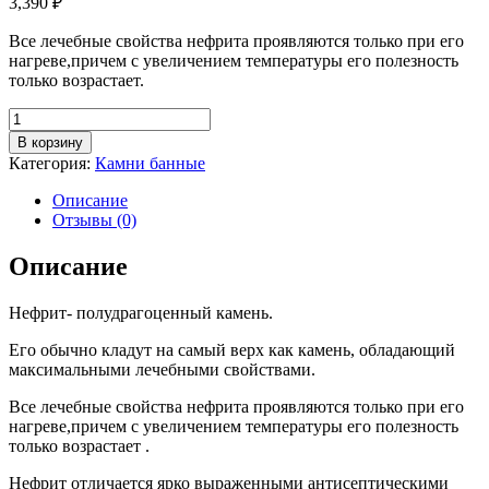
3,390
₽
Все лечебные свойства нефрита проявляются только при его
нагреве,причем с увеличением температуры его полезность
только возрастает.
Количество
товара
В корзину
Нефрит
Категория:
Камни банные
колото-
пиленный
Описание
10
Отзывы (0)
кг
Описание
Нефрит- полудрагоценный камень.
Его обычно кладут на самый верх как камень, обладающий
максимальными лечебными свойствами.
Все лечебные свойства нефрита проявляются только при его
нагреве,причем с увеличением температуры его полезность
только возрастает .
Нефрит отличается ярко выраженными антисептическими