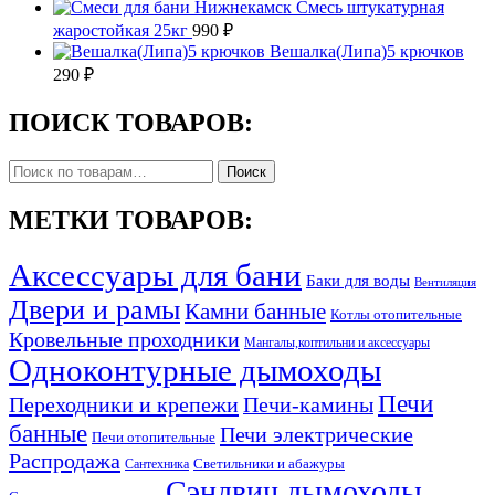
Смесь штукатурная
жаростойкая 25кг
990
₽
Вешалка(Липа)5 крючков
290
₽
ПОИСК ТОВАРОВ:
Искать:
Поиск
МЕТКИ ТОВАРОВ:
Аксессуары для бани
Баки для воды
Вентиляция
Двери и рамы
Камни банные
Котлы отопительные
Кровельные проходники
Мангалы,коптильни и аксессуары
Одноконтурные дымоходы
Печи
Переходники и крепежи
Печи-камины
банные
Печи электрические
Печи отопительные
Распродажа
Светильники и абажуры
Сантехника
Сэндвич дымоходы