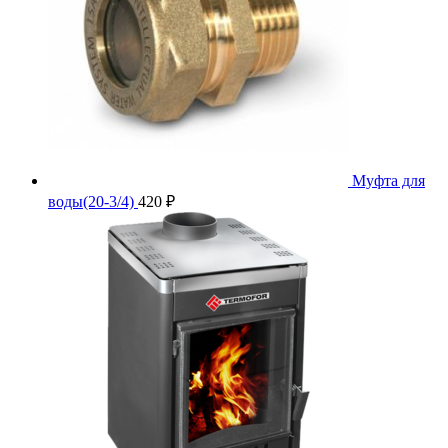
Муфта для
воды(20-3/4)
420
₽