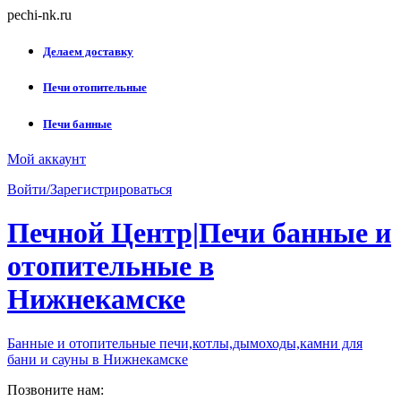
Skip
pechi-nk.ru
to
content
Делаем доставку
Печи отопительные
Печи банные
Мой аккаунт
Войти/Зарегистрироваться
Печной Центр|Печи банные и
отопительные в
Нижнекамске
Банные и отопительные печи,котлы,дымоходы,камни для
бани и сауны в Нижнекамске
Позвоните нам: