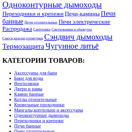
Одноконтурные дымоходы
Печи
Переходники и крепежи
Печи-камины
банные
Печи электрические
Печи отопительные
Распродажа
Светильники и абажуры
Сантехника
Сэндвич дымоходы
Смеси,краски,герметики
Чугунное литьё
Термозащита
КАТЕГОРИИ ТОВАРОВ:
Аксессуары для бани
Баки для воды
Вентиляция
Двери и рамы
Камни банные
Котлы отопительные
Кровельные проходники
Мангалы,коптильни и аксессуары
Одноконтурные дымоходы
Переходники и крепежи
Печи банные
Печи отопительные