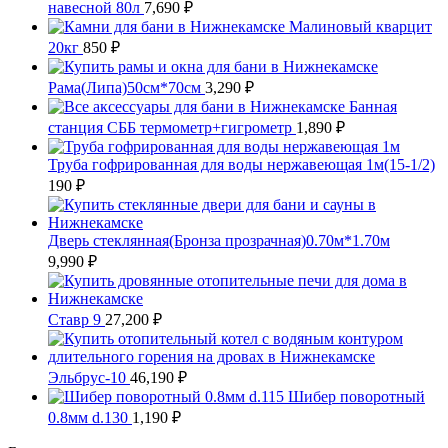
навесной 80л
7,690
₽
Малиновый кварцит
20кг
850
₽
Рама(Липа)50см*70см
3,290
₽
Банная
станция СББ термометр+гигрометр
1,890
₽
Труба гофрированная для воды нержавеющая 1м(15-1/2)
190
₽
Дверь стеклянная(Бронза прозрачная)0.70м*1.70м
9,990
₽
Ставр 9
27,200
₽
Эльбрус-10
46,190
₽
Шибер поворотный
0.8мм d.130
1,190
₽