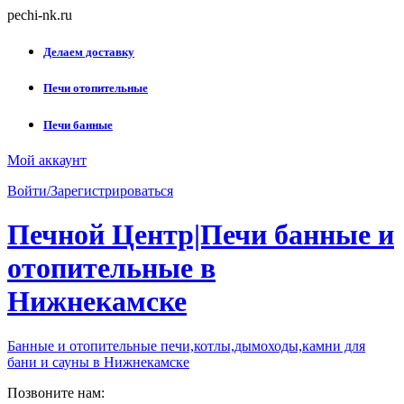
Skip
pechi-nk.ru
to
content
Делаем доставку
Печи отопительные
Печи банные
Мой аккаунт
Войти/Зарегистрироваться
Печной Центр|Печи банные и
отопительные в
Нижнекамске
Банные и отопительные печи,котлы,дымоходы,камни для
бани и сауны в Нижнекамске
Позвоните нам: