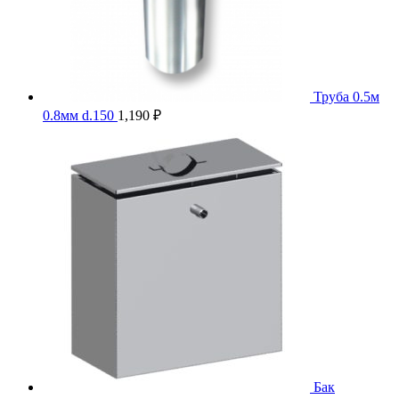
Труба 0.5м
0.8мм d.150
1,190
₽
Бак