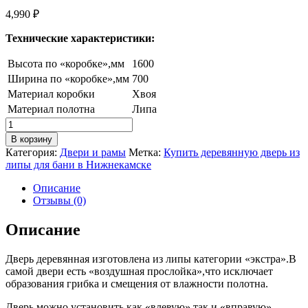
4,990
₽
Технические характеристики:
Высота по «коробке»,мм
1600
Ширина по «коробке»,мм
700
Материал коробки
Хвоя
Материал полотна
Липа
Количество
товара
В корзину
Дверь
Категория:
Двери и рамы
Метка:
Купить деревянную дверь из
деревянная(Липа)0.70м*1.60м
липы для бани в Нижнекамске
Описание
Отзывы (0)
Описание
Дверь деревянная изготовлена из липы категории «экстра».В
самой двери есть «воздушная прослойка»,что исключает
образования грибка и смещения от влажности полотна.
Дверь можно установить как «влевую»,так и «вправую»