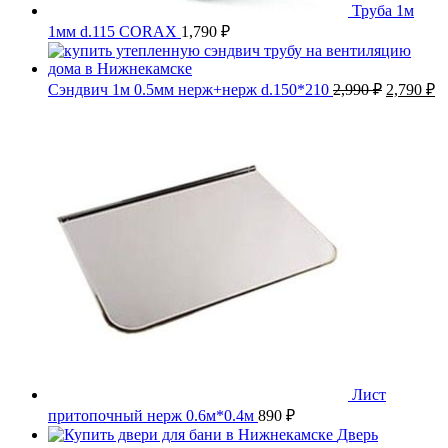
Труба 1м
1мм d.115 CORAX
1,790
₽
Первона
Т
Сэндвич 1м 0.5мм нерж+нерж d.150*210
2,990
₽
2,790
₽
цена
ц
составля
2,
2,990 ₽.
Лист
притопочный нерж 0.6м*0.4м
890
₽
Дверь