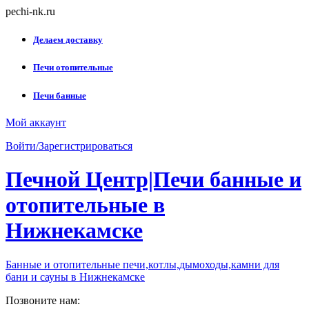
Skip
pechi-nk.ru
to
content
Делаем доставку
Печи отопительные
Печи банные
Мой аккаунт
Войти/Зарегистрироваться
Печной Центр|Печи банные и
отопительные в
Нижнекамске
Банные и отопительные печи,котлы,дымоходы,камни для
бани и сауны в Нижнекамске
Позвоните нам: