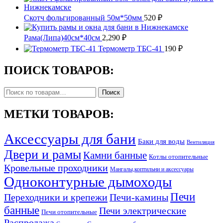
Скотч фольгированный 50м*50мм
520
₽
Рама(Липа)40см*40см
2,290
₽
Термометр ТБС-41
190
₽
ПОИСК ТОВАРОВ:
Искать:
Поиск
МЕТКИ ТОВАРОВ:
Аксессуары для бани
Баки для воды
Вентиляция
Двери и рамы
Камни банные
Котлы отопительные
Кровельные проходники
Мангалы,коптильни и аксессуары
Одноконтурные дымоходы
Печи
Переходники и крепежи
Печи-камины
банные
Печи электрические
Печи отопительные
Распродажа