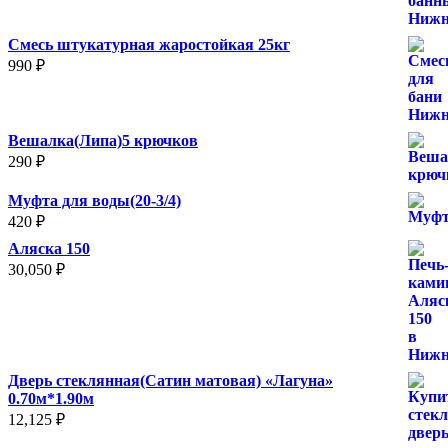
Смесь штукатурная жаростойкая 25кг
990
₽
Вешалка(Липа)5 крючков
290
₽
Муфта для воды(20-3/4)
420
₽
Аляска 150
30,050
₽
Дверь стеклянная(Сатин матовая) «Лагуна»
0.70м*1.90м
12,125
₽