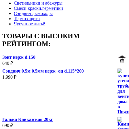
Светильники и абажуры
Смеси,краски,герметики
Сэндвич дымоходы
Термозащита
Чугунное литьё
ТОВАРЫ С ВЫСОКИМ
РЕЙТИНГОМ:
Зонт нерж d.150
640
₽
Сэндвич 0.5м 0.5мм нерж+оц d.115*200
1,990
₽
Галька Кавказская 20кг
690
₽