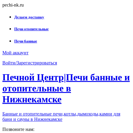
Skip
pechi-nk.ru
to
content
Делаем доставку
Печи отопительные
Печи банные
Мой аккаунт
Войти/Зарегистрироваться
Печной Центр|Печи банные и
отопительные в
Нижнекамске
Банные и отопительные печи,котлы,дымоходы,камни для
бани и сауны в Нижнекамске
Позвоните нам: