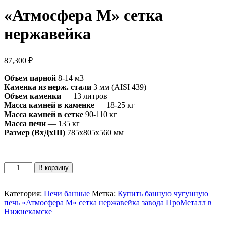
«Атмосфера M» сетка
нержавейка
87,300
₽
Объем парной
8-14 м3
Каменка из нерж. стали
3 мм (AISI 439)
Объем каменки
— 13 литров
Масса камней в каменке
— 18-25 кг
Масса камней в сетке
90-110 кг
Масса печи
— 135 кг
Размер (ВхДхШ)
785х805х560 мм
Количество
В корзину
товара
«Атмосфера
M»
Категория:
Печи банные
Метка:
Купить банную чугунную
сетка
печь «Атмосфера M» сетка нержавейка завода ПроМеталл в
нержавейка
Нижнекамске