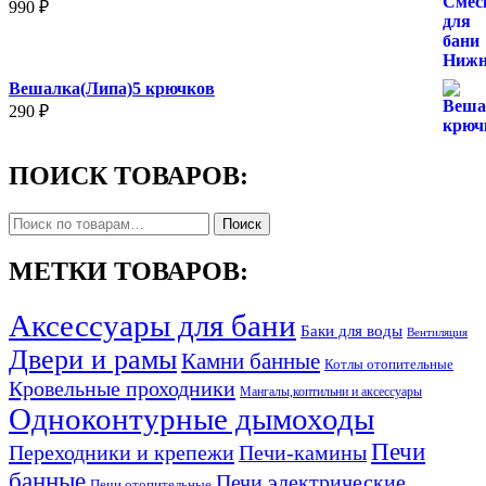
990
₽
Вешалка(Липа)5 крючков
290
₽
ПОИСК ТОВАРОВ:
Искать:
Поиск
МЕТКИ ТОВАРОВ:
Аксессуары для бани
Баки для воды
Вентиляция
Двери и рамы
Камни банные
Котлы отопительные
Кровельные проходники
Мангалы,коптильни и аксессуары
Одноконтурные дымоходы
Печи
Переходники и крепежи
Печи-камины
банные
Печи электрические
Печи отопительные