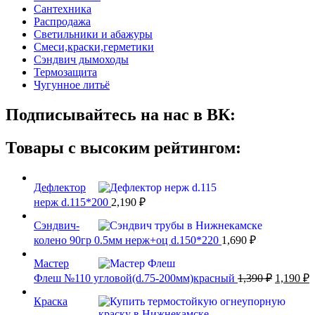
Сантехника
Распродажа
Светильники и абажуры
Смеси,краски,герметики
Сэндвич дымоходы
Термозащита
Чугунное литьё
Подписывайтесь на нас в ВК:
Товары с высоким рейтингом:
Дефлектор
нерж d.115*200
2,190
₽
Сэндвич-
колено 90гр 0.5мм нерж+оц d.150*220
1,690
₽
Мастер
Первона
Т
Флеш №110 угловой(d.75-200мм)красный
1,390
₽
1,190
₽
цена
ц
составл
Краска
1