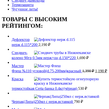
Сэндвич дымоходы
Термозащита
Чугунное литьё
ТОВАРЫ С ВЫСОКИМ
РЕЙТИНГОМ:
Дефлектор
нерж d.115*200
2,190
₽
Сэндвич-
колено 90гр 0.5мм нерж+оц d.150*220
1,690
₽
Мастер
Первона
Т
Флеш №110 угловой(d.75-200мм)красный
1,390
₽
1,190
₽
цена
ц
составл
Краска
1
1,390 ₽.
термостойкая Certa банка 0.4кг(чёрная)
530
₽
Черпак(Липа)250мл с нерж.вставкой
790
₽