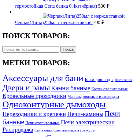
1,390 ₽.
термостойкая Certa банка 0.4кг(чёрная)
530
₽
Черпак(Липа)250мл с нерж.вставкой
790
₽
ПОИСК ТОВАРОВ:
Искать:
Поиск
МЕТКИ ТОВАРОВ:
Аксессуары для бани
Баки для воды
Вентиляция
Двери и рамы
Камни банные
Котлы отопительные
Кровельные проходники
Мангалы,коптильни и аксессуары
Одноконтурные дымоходы
Печи
Переходники и крепежи
Печи-камины
банные
Печи электрические
Печи отопительные
Распродажа
Светильники и абажуры
Сантехника