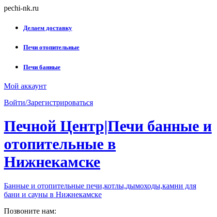
Skip
pechi-nk.ru
to
content
Делаем доставку
Печи отопительные
Печи банные
Мой аккаунт
Войти/Зарегистрироваться
Печной Центр|Печи банные и
отопительные в
Нижнекамске
Банные и отопительные печи,котлы,дымоходы,камни для
бани и сауны в Нижнекамске
Позвоните нам: