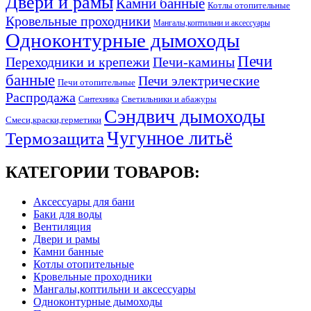
Двери и рамы
Камни банные
Котлы отопительные
Кровельные проходники
Мангалы,коптильни и аксессуары
Одноконтурные дымоходы
Печи
Переходники и крепежи
Печи-камины
банные
Печи электрические
Печи отопительные
Распродажа
Светильники и абажуры
Сантехника
Сэндвич дымоходы
Смеси,краски,герметики
Чугунное литьё
Термозащита
КАТЕГОРИИ ТОВАРОВ:
Аксессуары для бани
Баки для воды
Вентиляция
Двери и рамы
Камни банные
Котлы отопительные
Кровельные проходники
Мангалы,коптильни и аксессуары
Одноконтурные дымоходы