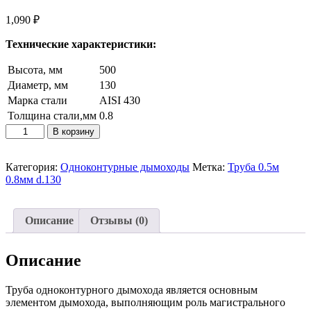
1,090
₽
Технические характеристики:
Высота, мм
500
Диаметр, мм
130
Марка стали
AISI 430
Толщина стали,мм
0.8
Количество
В корзину
товара
Труба
0.5м
Категория:
Одноконтурные дымоходы
Метка:
Труба 0.5м
0.8мм
0.8мм d.130
d.130
Описание
Отзывы (0)
Описание
Труба одноконтурного дымохода является основным
элементом дымохода, выполняющим роль магистрального