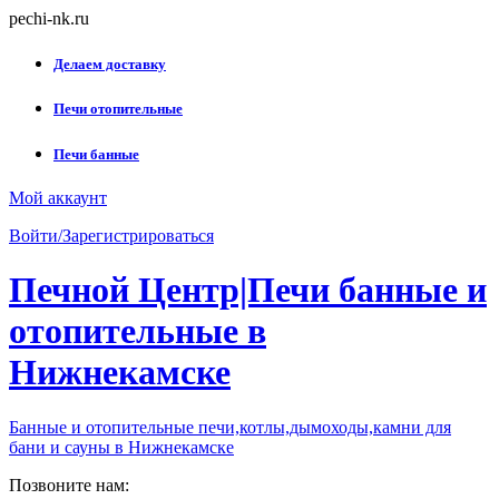
Skip
pechi-nk.ru
to
content
Делаем доставку
Печи отопительные
Печи банные
Мой аккаунт
Войти/Зарегистрироваться
Печной Центр|Печи банные и
отопительные в
Нижнекамске
Банные и отопительные печи,котлы,дымоходы,камни для
бани и сауны в Нижнекамске
Позвоните нам: