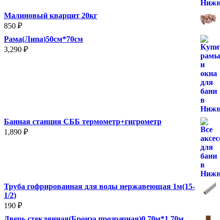
Малиновый кварцит 20кг
850
₽
Рама(Липа)50см*70см
3,290
₽
Банная станция СББ термометр+гигрометр
1,890
₽
Труба гофрированная для воды нержавеющая 1м(15-
1/2)
190
₽
Дверь стеклянная(Бронза прозрачная)0.70м*1.70м