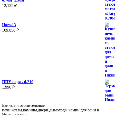
0.70м*1.90м
12,125
₽
Hors-13
109,850
₽
ППУ нерж. d.210
1,990
₽
Банные и отопительные
печи,котлы,камины,двери,дымоходы,камни для бани в
Нижнекамске