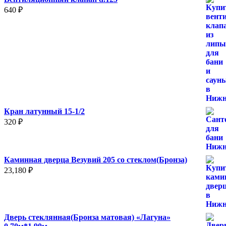
640
₽
Кран латунный 15-1/2
320
₽
Каминная дверца Везувий 205 со стеклом(Бронза)
23,180
₽
Дверь стеклянная(Бронза матовая) «Лагуна»