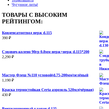
Термозащита
Чугунное литьё
ТОВАРЫ С ВЫСОКИМ
РЕЙТИНГОМ:
Конденсатоотвод нерж d.115
390
₽
Сэндвич-колено 90гр 0.8мм нерж+нерж d.115*200
2,290
₽
Мастер Флеш №110 угловой(d.75-200мм)зелёный
1,190
₽
Краска термостойкая Certa аэрозоль 520мл(чёрная)
430
₽
Вентиляционный клапан d.125