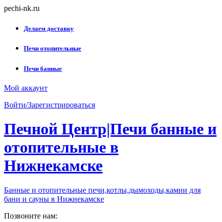
Skip
pechi-nk.ru
to
content
Делаем доставку
Печи отопительные
Печи банные
Мой аккаунт
Войти/Зарегистрироваться
Печной Центр|Печи банные и
отопительные в
Нижнекамске
Банные и отопительные печи,котлы,дымоходы,камни для
бани и сауны в Нижнекамске
Позвоните нам: