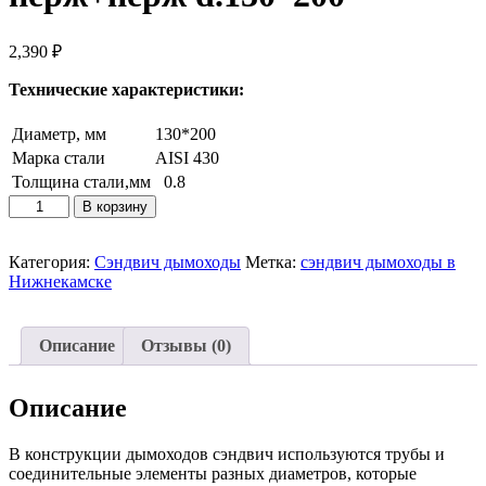
2,390
₽
Технические характеристики:
Диаметр, мм
130*200
Марка стали
AISI 430
Толщина стали,мм
0.8
Количество
В корзину
товара
Сэндвич-
колено
Категория:
Сэндвич дымоходы
Метка:
сэндвич дымоходы в
45гр
Нижнекамске
0.8мм
нерж+нерж
d.130*200
Описание
Отзывы (0)
Описание
В конструкции дымоходов сэндвич используются трубы и
соединительные элементы разных диаметров, которые