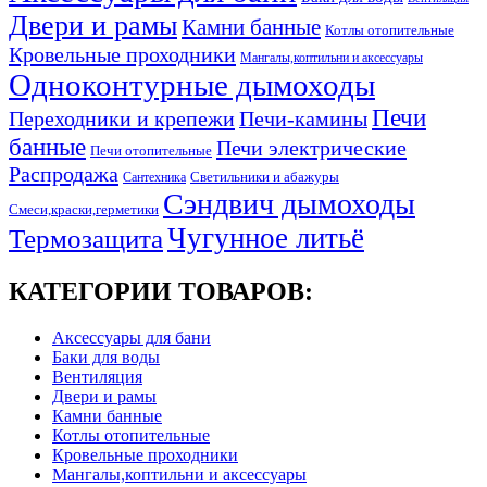
Двери и рамы
Камни банные
Котлы отопительные
Кровельные проходники
Мангалы,коптильни и аксессуары
Одноконтурные дымоходы
Печи
Переходники и крепежи
Печи-камины
банные
Печи электрические
Печи отопительные
Распродажа
Светильники и абажуры
Сантехника
Сэндвич дымоходы
Смеси,краски,герметики
Чугунное литьё
Термозащита
КАТЕГОРИИ ТОВАРОВ:
Аксессуары для бани
Баки для воды
Вентиляция
Двери и рамы
Камни банные
Котлы отопительные
Кровельные проходники
Мангалы,коптильни и аксессуары