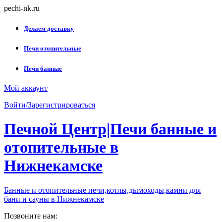
Skip
pechi-nk.ru
to
content
Делаем доставку
Печи отопительные
Печи банные
Мой аккаунт
Войти/Зарегистрироваться
Печной Центр|Печи банные и
отопительные в
Нижнекамске
Банные и отопительные печи,котлы,дымоходы,камни для
бани и сауны в Нижнекамске
Позвоните нам: