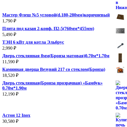
Мастер Флеш №5 угловой(d.180-280мм)коричневый
1,790
₽
Плита под казан 2-конф. П2-5(760мм*455мм)
5,490
₽
ТЭН 6 кВт для котла Эльбрус
2,990
₽
Дверь стеклянная 8мм(Бронза матовая)0.70м*1.70м
11,590
₽
Каминная дверца Везувий 217 со стеклом(Бронза)
18,520
₽
Дверь стеклянная(Бронза прозрачная) «Бамбук»
0.70м*1.90м
12,190
₽
Астон 12 Inox
30,580
₽