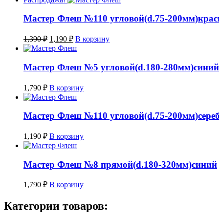
Мастер Флеш №110 угловой(d.75-200мм)кра
Первоначальная
Текущая
1,390
₽
1,190
₽
В корзину
цена
цена:
составляла
1,190 ₽.
1,390 ₽.
Мастер Флеш №5 угловой(d.180-280мм)синий
1,790
₽
В корзину
Мастер Флеш №110 угловой(d.75-200мм)сере
1,190
₽
В корзину
Мастер Флеш №8 прямой(d.180-320мм)синий
1,790
₽
В корзину
Категории товаров: