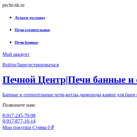
Skip
pechi-nk.ru
to
content
Делаем доставку
Печи отопительные
Печи банные
Мой аккаунт
Войти/Зарегистрироваться
Печной Центр|Печи банные и
Банные и отопительные печи,котлы,дымоходы,камни для бани
Позвоните нам:
8-917-245-79-98
8-917-877-16-14
Мои покупки
Сумма
0 ₽