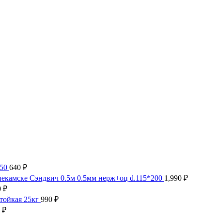
150
640
₽
Сэндвич 0.5м 0.5мм нерж+оц d.115*200
1,990
₽
0
₽
тойкая 25кг
990
₽
0
₽