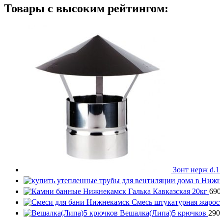
Товары с высоким рейтингом:
Зонт нерж d.
Галька Кавказская 20кг
69
Смесь штукатурная жарос
Вешалка(Липа)5 крючков
29