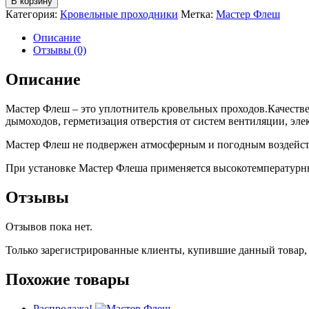
В корзину
Мастер
Категория:
Кровельные проходники
Метка:
Мастер Флеш
Флеш
№8
Описание
прямой(d.180-
Отзывы (0)
320мм)чёрный
Описание
Мастер Флеш – это уплотнитель кровельных проходов.Качест
дымоходов, герметизация отверстия от систем вентиляции, эл
Мастер Флеш не подвержен атмосферным и погодным воздействи
При установке Мастер Флеша применяется высокотемпературн
Отзывы
Отзывов пока нет.
Только зарегистрированные клиенты, купившие данный товар,
Похожие товары
Распродажа!