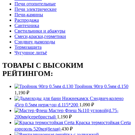
Печи отопительные
Печи электрические
Печи-камины
Распродажа
Сантехника
Светильники и абажуры
Смеси,краски,герметики
Сэндвич дымоходы
Термозащита
Чугунное литьё
ТОВАРЫ С ВЫСОКИМ
РЕЙТИНГОМ:
Тройник 90гр 0.5мм d.150
1,190
₽
Сэндвич-колено
45гр 0.5мм нерж+оц d.115*200
1,090
₽
Мастер Флеш №110 угловой(d.75-
200мм)серебристый
1,190
₽
Краска термостойкая Certa
аэрозоль 520мл(белая)
430
₽