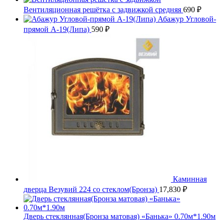
Вентиляционная решётка с задвижкой средняя
690
₽
Абажур Угловой-
прямой А-19(Липа)
590
₽
Каминная
дверца Везувий 224 со стеклом(Бронза)
17,830
₽
Дверь стеклянная(Бронза матовая) «Банька» 0.70м*1.90м