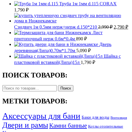
Труба 1м 1мм d.115 CORAX
1,790
₽
Первона
Т
Сэндвич 1м 0.5мм нерж+нерж d.150*210
2,990
₽
2,790
₽
цена
ц
Лист
составля
2,
притопочный нерж 0.6м*0.4м
890
₽
2,990 ₽.
Дверь
деревянная(Липа)0.70м*1.70м
5,090
₽
Шайка с
пластиковой вставкой(Липа)15л
1,790
₽
ПОИСК ТОВАРОВ:
Искать:
Поиск
МЕТКИ ТОВАРОВ:
Аксессуары для бани
Баки для воды
Вентиляция
Двери и рамы
Камни банные
Котлы отопительные