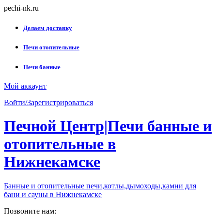
Skip
pechi-nk.ru
to
content
Делаем доставку
Печи отопительные
Печи банные
Мой аккаунт
Войти/Зарегистрироваться
Печной Центр|Печи банные и
отопительные в
Нижнекамске
Банные и отопительные печи,котлы,дымоходы,камни для
бани и сауны в Нижнекамске
Позвоните нам: