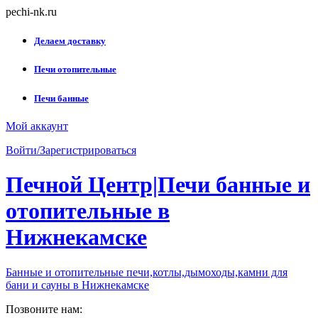
Skip
pechi-nk.ru
to
content
Делаем доставку
Печи отопительные
Печи банные
Мой аккаунт
Войти/Зарегистрироваться
Печной Центр|Печи банные и
отопительные в
Нижнекамске
Банные и отопительные печи,котлы,дымоходы,камни для
бани и сауны в Нижнекамске
Позвоните нам: