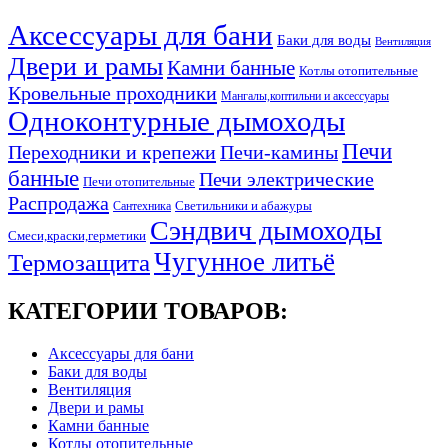
Аксессуары для бани
Баки для воды
Вентиляция
Двери и рамы
Камни банные
Котлы отопительные
Кровельные проходники
Мангалы,коптильни и аксессуары
Одноконтурные дымоходы
Печи
Переходники и крепежи
Печи-камины
банные
Печи электрические
Печи отопительные
Распродажа
Светильники и абажуры
Сантехника
Сэндвич дымоходы
Смеси,краски,герметики
Чугунное литьё
Термозащита
КАТЕГОРИИ ТОВАРОВ:
Аксессуары для бани
Баки для воды
Вентиляция
Двери и рамы
Камни банные
Котлы отопительные