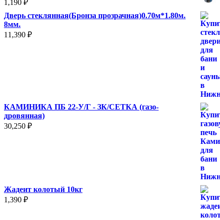
1,190
₽
Дверь стеклянная(Бронза прозрачная)0.70м*1.80м.
8мм.
11,390
₽
КАМИНИКА ПБ 22-У/Г - ЗК/СЕТКА (газо-
дровянная)
30,250
₽
Жадеит колотый 10кг
1,390
₽