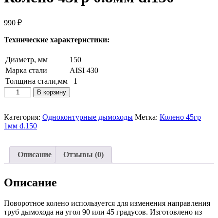
990
₽
Технические характеристики:
Диаметр, мм
150
Марка стали
AISI 430
Толщина стали,мм
1
Количество
В корзину
товара
Колено
45гр
Категория:
Одноконтурные дымоходы
Метка:
Колено 45гр
0.8мм
1мм d.150
d.150
Описание
Отзывы (0)
Описание
Поворотное колено используется для изменения направления
труб дымохода на угол 90 или 45 градусов. Изготовлено из