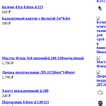
Колено 45гр 0.8мм d.115
620
₽
Базальтовый картон с фольгой 1м*0.6м
590
₽
Мастер Флеш №8 прямой(d.180-320мм)зелёный
1,790
₽
Дверка поддувальная ДП-2(250мм*140мм)
1,790
₽
Хомут нержавеющий d.200
240
₽
Переходник 0.8мм d.130/115