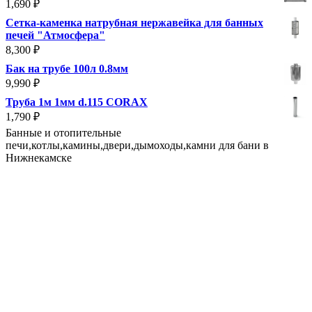
1,690
₽
Сетка-каменка натрубная нержавейка для банных
печей "Атмосфера"
8,300
₽
Бак на трубе 100л 0.8мм
9,990
₽
Труба 1м 1мм d.115 CORAX
1,790
₽
Банные и отопительные
печи,котлы,камины,двери,дымоходы,камни для бани в
Нижнекамске