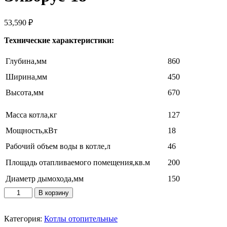
53,590
₽
Технические характеристики:
Глубина,мм
860
Ширина,мм
450
Высота,мм
670
Масса котла,кг
127
Мощность,кВт
18
Рабочий объем воды в котле,л
46
Площадь отапливаемого помещения,кв.м
200
Диаметр дымохода,мм
150
Количество
В корзину
товара
Эльбрус-18
Категория:
Котлы отопительные