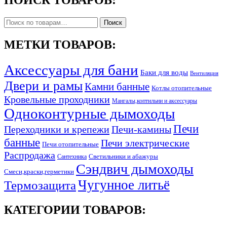
ПОИСК ТОВАРОВ:
Искать:
Поиск
МЕТКИ ТОВАРОВ:
Аксессуары для бани
Баки для воды
Вентиляция
Двери и рамы
Камни банные
Котлы отопительные
Кровельные проходники
Мангалы,коптильни и аксессуары
Одноконтурные дымоходы
Печи
Переходники и крепежи
Печи-камины
банные
Печи электрические
Печи отопительные
Распродажа
Светильники и абажуры
Сантехника
Сэндвич дымоходы
Смеси,краски,герметики
Чугунное литьё
Термозащита
КАТЕГОРИИ ТОВАРОВ: