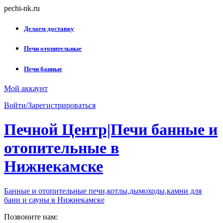
Skip
pechi-nk.ru
to
content
Делаем доставку
Печи отопительные
Печи банные
Мой аккаунт
Войти/Зарегистрироваться
Печной Центр|Печи банные и
отопительные в
Нижнекамске
Банные и отопительные печи,котлы,дымоходы,камни для
бани и сауны в Нижнекамске
Позвоните нам: