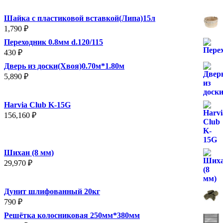
Шайка с пластиковой вставкой(Липа)15л
1,790
₽
Переходник 0.8мм d.120/115
430
₽
Дверь из доски(Хвоя)0.70м*1.80м
5,890
₽
Harvia Club K-15G
156,160
₽
Шихан (8 мм)
29,970
₽
Дунит шлифованный 20кг
790
₽
Решётка колосниковая 250мм*380мм