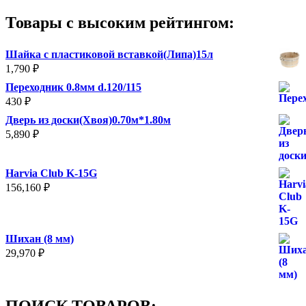
Товары с высоким рейтингом:
Шайка с пластиковой вставкой(Липа)15л
1,790
₽
Переходник 0.8мм d.120/115
430
₽
Дверь из доски(Хвоя)0.70м*1.80м
5,890
₽
Harvia Club K-15G
156,160
₽
Шихан (8 мм)
29,970
₽