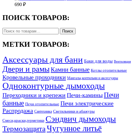
690
₽
ПОИСК ТОВАРОВ:
Искать:
Поиск
МЕТКИ ТОВАРОВ:
Аксессуары для бани
Баки для воды
Вентиляция
Двери и рамы
Камни банные
Котлы отопительные
Кровельные проходники
Мангалы,коптильни и аксессуары
Одноконтурные дымоходы
Печи
Переходники и крепежи
Печи-камины
банные
Печи электрические
Печи отопительные
Распродажа
Светильники и абажуры
Сантехника
Сэндвич дымоходы
Смеси,краски,герметики
Чугунное литьё
Термозащита