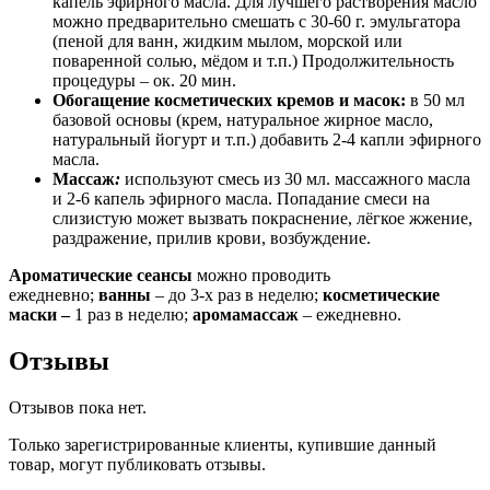
капель эфирного масла. Для лучшего растворения масло
можно предварительно смешать с 30-60 г. эмульгатора
(пеной для ванн, жидким мылом, морской или
поваренной солью, мёдом и т.п.) Продолжительность
процедуры – ок. 20 мин.
Обогащение косметических кремов и масок:
в 50 мл
базовой основы (крем, натуральное жирное масло,
натуральный йогурт и т.п.) добавить 2-4 капли эфирного
масла.
Массаж
:
используют смесь из 30 мл. массажного масла
и 2-6 капель эфирного масла. Попадание смеси на
слизистую может вызвать покраснение, лёгкое жжение,
раздражение, прилив крови, возбуждение.
Ароматические сеансы
можно проводить
ежедневно;
ванны
– до 3-х раз в неделю;
косметические
маски –
1 раз в неделю;
аромамассаж
– ежедневно.
Отзывы
Отзывов пока нет.
Только зарегистрированные клиенты, купившие данный
товар, могут публиковать отзывы.