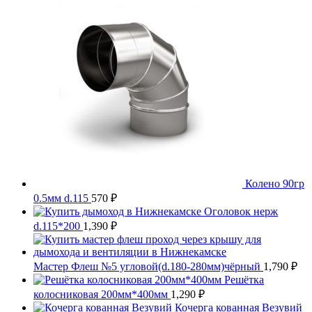
Колено 90гр
0.5мм d.115
570
₽
Оголовок нерж
d.115*200
1,390
₽
Мастер Флеш №5 угловой(d.180-280мм)чёрный
1,790
₽
Решётка
колосниковая 200мм*400мм
1,290
₽
Кочерга кованная Везувий