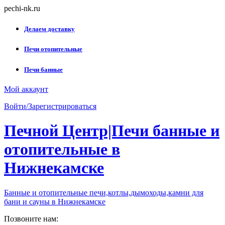
Skip
pechi-nk.ru
to
content
Делаем доставку
Печи отопительные
Печи банные
Мой аккаунт
Войти/Зарегистрироваться
Печной Центр|Печи банные и
отопительные в
Нижнекамске
Банные и отопительные печи,котлы,дымоходы,камни для
бани и сауны в Нижнекамске
Позвоните нам: