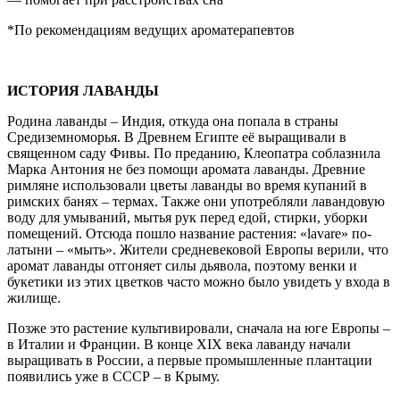
*По рекомендациям ведущих ароматерапевтов
ИСТОРИЯ ЛАВАНДЫ
Родина лаванды – Индия, откуда она попала в страны
Средиземноморья. В Древнем Египте её выращивали в
священном саду Фивы. По преданию, Клеопатра соблазнила
Марка Антония не без помощи аромата лаванды. Древние
римляне использовали цветы лаванды во время купаний в
римских банях – термах. Также они употребляли лавандовую
воду для умываний, мытья рук перед едой, стирки, уборки
помещений. Отсюда пошло название растения: «lavare» по-
латыни – «мыть». Жители средневековой Европы верили, что
аромат лаванды отгоняет силы дьявола, поэтому венки и
букетики из этих цветков часто можно было увидеть у входа в
жилище.
Позже это растение культивировали, сначала на юге Европы –
в Италии и Франции. В конце XIX века лаванду начали
выращивать в России, а первые промышленные плантации
появились уже в СССР – в Крыму.