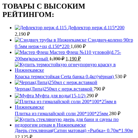
ТОВАРЫ С ВЫСОКИМ
РЕЙТИНГОМ:
Дефлектор нерж d.115*200
2,190
₽
Сэндвич-колено 90гр
0.5мм нерж+оц d.150*220
1,690
₽
Мастер Флеш №110 угловой(d.75-
Первоначальная
Текущая
200мм)красный
1,390
₽
1,190
₽
цена
цена:
составляла
1,190 ₽.
1,390 ₽.
Краска термостойкая Certa банка 0.4кг(чёрная)
530
₽
Черпак(Липа)250мл с нерж.вставкой
790
₽
Муфта для воды(15-1/2)
290
₽
Плитка из гималайской соли 200*100*25мм
280
₽
Дверь стеклянная(Сатин матовая) «Рыбка» 0.70м*1.90м
12,125
₽