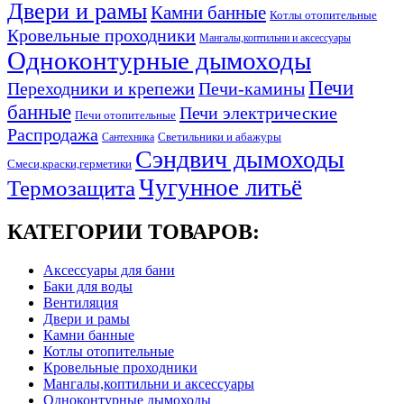
Двери и рамы
Камни банные
Котлы отопительные
Кровельные проходники
Мангалы,коптильни и аксессуары
Одноконтурные дымоходы
Печи
Переходники и крепежи
Печи-камины
банные
Печи электрические
Печи отопительные
Распродажа
Светильники и абажуры
Сантехника
Сэндвич дымоходы
Смеси,краски,герметики
Чугунное литьё
Термозащита
КАТЕГОРИИ ТОВАРОВ:
Аксессуары для бани
Баки для воды
Вентиляция
Двери и рамы
Камни банные
Котлы отопительные
Кровельные проходники
Мангалы,коптильни и аксессуары
Одноконтурные дымоходы