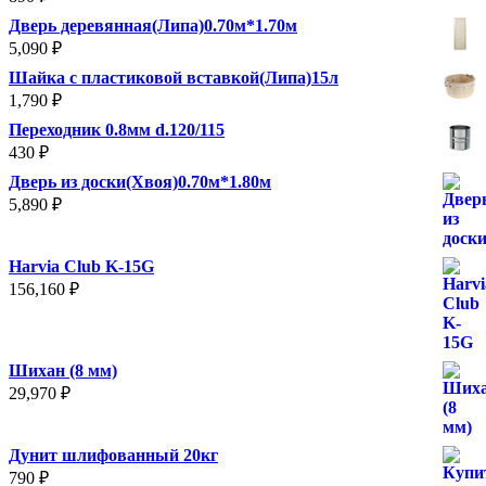
2,990 ₽.
Дверь деревянная(Липа)0.70м*1.70м
5,090
₽
Шайка с пластиковой вставкой(Липа)15л
1,790
₽
Переходник 0.8мм d.120/115
430
₽
Дверь из доски(Хвоя)0.70м*1.80м
5,890
₽
Harvia Club K-15G
156,160
₽
Шихан (8 мм)
29,970
₽
Дунит шлифованный 20кг
790
₽