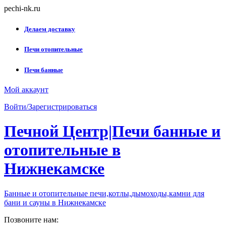
Skip
pechi-nk.ru
to
content
Делаем доставку
Печи отопительные
Печи банные
Мой аккаунт
Войти/Зарегистрироваться
Печной Центр|Печи банные и
отопительные в
Нижнекамске
Банные и отопительные печи,котлы,дымоходы,камни для
бани и сауны в Нижнекамске
Позвоните нам: