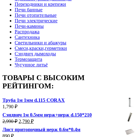
Переходники и крепежи
Печи банные
Печи отопительные
Печи электрические
Печи-камины
Распродажа
Сантехника
Светильники и абажуры
Смеси,краски,герметики
Сэндвич дымоходы
Термозащита
Чугунное литьё
ТОВАРЫ С ВЫСОКИМ
РЕЙТИНГОМ:
Труба 1м 1мм d.115 CORAX
1,790
₽
Сэндвич 1м 0.5мм нерж+нерж d.150*210
Первоначальная
Текущая
2,990
₽
2,790
₽
цена
цена:
Лист притопочный нерж 0.6м*0.4м
составляла
2,790 ₽.
890
₽