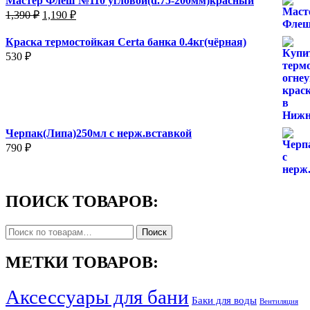
Мастер Флеш №110 угловой(d.75-200мм)красный
Первоначальная
Текущая
1,390
₽
1,190
₽
цена
цена:
составляла
1,190 ₽.
Краска термостойкая Certa банка 0.4кг(чёрная)
1,390 ₽.
530
₽
Черпак(Липа)250мл с нерж.вставкой
790
₽
ПОИСК ТОВАРОВ:
Искать:
Поиск
МЕТКИ ТОВАРОВ:
Аксессуары для бани
Баки для воды
Вентиляция