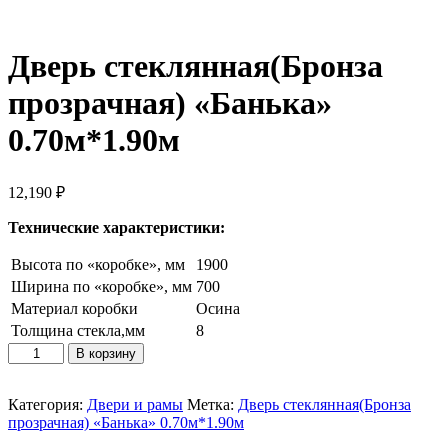
Дверь стеклянная(Бронза
прозрачная) «Банька»
0.70м*1.90м
12,190
₽
Технические характеристики:
Высота по «коробке», мм
1900
Ширина по «коробке», мм
700
Материал коробки
Осина
Толщина стекла,мм
8
Количество
В корзину
товара
Дверь
стеклянная(Бронза
Категория:
Двери и рамы
Метка:
Дверь стеклянная(Бронза
прозрачная)
прозрачная) «Банька» 0.70м*1.90м
«Банька»