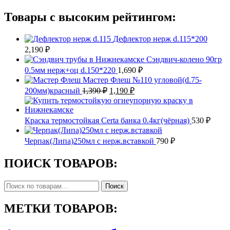
Товары с высоким рейтингом:
Дефлектор нерж d.115*200
2,190
₽
Сэндвич-колено 90гр
0.5мм нерж+оц d.150*220
1,690
₽
Мастер Флеш №110 угловой(d.75-
Первоначальная
Текущая
200мм)красный
1,390
₽
1,190
₽
цена
цена:
составляла
1,190 ₽.
1,390 ₽.
Краска термостойкая Certa банка 0.4кг(чёрная)
530
₽
Черпак(Липа)250мл с нерж.вставкой
790
₽
ПОИСК ТОВАРОВ:
Искать:
Поиск
МЕТКИ ТОВАРОВ: