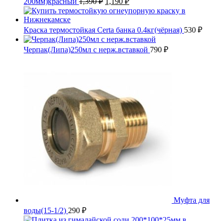
200мм)красный
1,390
₽
1,190
₽
цена
цена:
составляла
1,190 ₽.
1,390 ₽.
Краска термостойкая Certa банка 0.4кг(чёрная)
530
₽
Черпак(Липа)250мл с нерж.вставкой
790
₽
Муфта для
воды(15-1/2)
290
₽