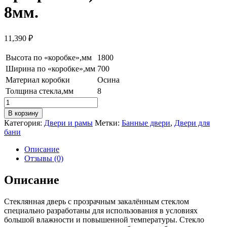
8мм.
11,390
₽
Высота по «коробке»,мм
1800
Ширина по «коробке»,мм
700
Материал коробки
Осина
Толщина стекла,мм
8
Количество
товара
В корзину
Дверь
Категория:
Двери и рамы
Метки:
Банные двери
,
Двери для
стеклянная(Бронза
бани
прозрачная)0.70м*1.80м.
8мм.
Описание
Отзывы (0)
Описание
Стеклянная дверь с прозрачным закалённым стеклом
специально разработаны для использования в условиях
большой влажности и повышенной температуры. Стекло