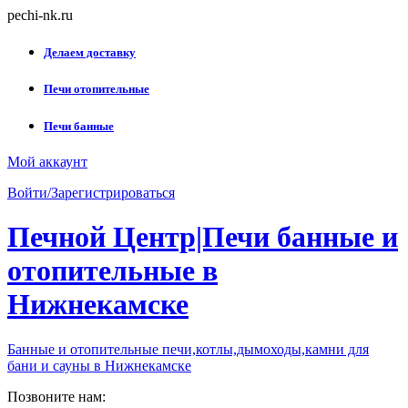
Skip
pechi-nk.ru
to
content
Делаем доставку
Печи отопительные
Печи банные
Мой аккаунт
Войти/Зарегистрироваться
Печной Центр|Печи банные и
отопительные в
Нижнекамске
Банные и отопительные печи,котлы,дымоходы,камни для
бани и сауны в Нижнекамске
Позвоните нам: