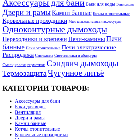
Аксессуары для бани
Баки для воды
Вентиляция
Двери и рамы
Камни банные
Котлы отопительные
Кровельные проходники
Мангалы,коптильни и аксессуары
Одноконтурные дымоходы
Печи
Переходники и крепежи
Печи-камины
банные
Печи электрические
Печи отопительные
Распродажа
Светильники и абажуры
Сантехника
Сэндвич дымоходы
Смеси,краски,герметики
Чугунное литьё
Термозащита
КАТЕГОРИИ ТОВАРОВ:
Аксессуары для бани
Баки для воды
Вентиляция
Двери и рамы
Камни банные
Котлы отопительные
Кровельные проходники