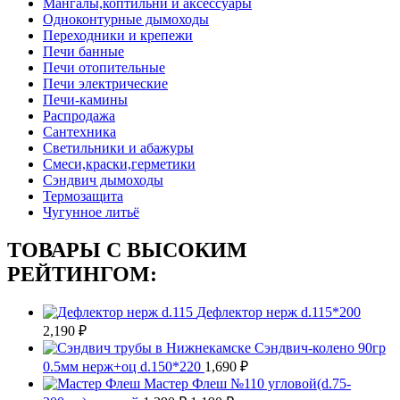
Мангалы,коптильни и аксессуары
Одноконтурные дымоходы
Переходники и крепежи
Печи банные
Печи отопительные
Печи электрические
Печи-камины
Распродажа
Сантехника
Светильники и абажуры
Смеси,краски,герметики
Сэндвич дымоходы
Термозащита
Чугунное литьё
ТОВАРЫ С ВЫСОКИМ
РЕЙТИНГОМ:
Дефлектор нерж d.115*200
2,190
₽
Сэндвич-колено 90гр
0.5мм нерж+оц d.150*220
1,690
₽
Мастер Флеш №110 угловой(d.75-
Первоначальная
Текущая