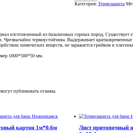
Базальтовая
Категория:
Термозащита
Ме
вата
ТИБ
1м*0.5м
иал изготовленный из базальтовых горных пород. Существует ещ
. Чрезвычайно термоустойчива. Выдерживает кратковременные т
оздействии химических веществ, не заражается грибком и плесе
змер 1000*500*50 мм.
 могут публиковать отзывы.
товый картон 1м*0.6м
Лист притопочный 