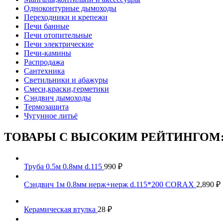
Одноконтурные дымоходы
Переходники и крепежи
Печи банные
Печи отопительные
Печи электрические
Печи-камины
Распродажа
Сантехника
Светильники и абажуры
Смеси,краски,герметики
Сэндвич дымоходы
Термозащита
Чугунное литьё
ТОВАРЫ С ВЫСОКИМ РЕЙТИНГОМ
Труба 0.5м 0.8мм d.115
990
₽
Сэндвич 1м 0.8мм нерж+нерж d.115*200 CORAX
2,890
₽
Керамическая втулка
28
₽