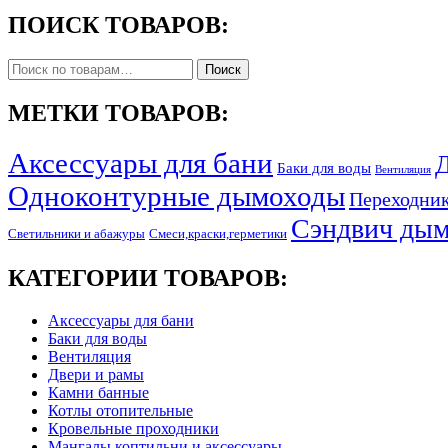
ПОИСК ТОВАРОВ:
Искать:
Поиск
МЕТКИ ТОВАРОВ:
Аксессуары для бани
Д
Баки для воды
Вентиляция
Одноконтурные дымоходы
Переходни
Сэндвич ды
Светильники и абажуры
Смеси,краски,герметики
КАТЕГОРИИ ТОВАРОВ:
Аксессуары для бани
Баки для воды
Вентиляция
Двери и рамы
Камни банные
Котлы отопительные
Кровельные проходники
Мангалы,коптильни и аксессуары