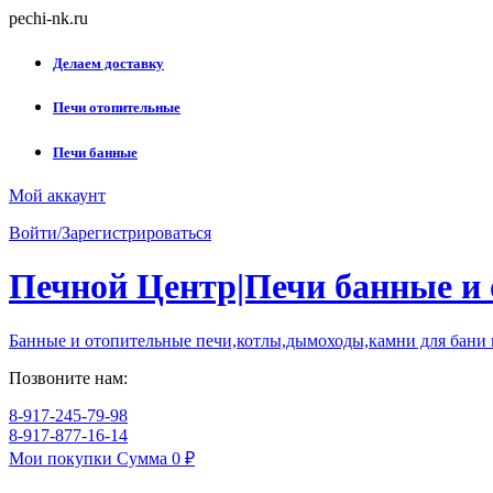
Skip
pechi-nk.ru
to
content
Делаем доставку
Печи отопительные
Печи банные
Мой аккаунт
Войти/Зарегистрироваться
Печной Центр|Печи банные и
Банные и отопительные печи,котлы,дымоходы,камни для бани
Позвоните нам:
8-917-245-79-98
8-917-877-16-14
Мои покупки
Сумма
0 ₽