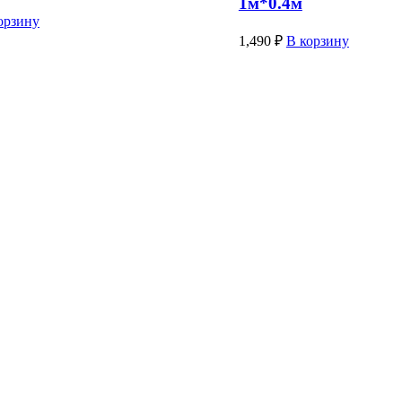
1м*0.4м
орзину
1,490
₽
В корзину