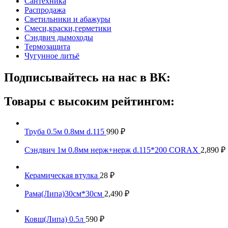
Сантехника
Распродажа
Светильники и абажуры
Смеси,краски,герметики
Сэндвич дымоходы
Термозащита
Чугунное литьё
Подписывайтесь на нас в ВК:
Товары с высоким рейтингом:
Труба 0.5м 0.8мм d.115
990
₽
Сэндвич 1м 0.8мм нерж+нерж d.115*200 CORAX
2,890
₽
Керамическая втулка
28
₽
Рама(Липа)30см*30см
2,490
₽
Ковш(Липа) 0.5л
590
₽