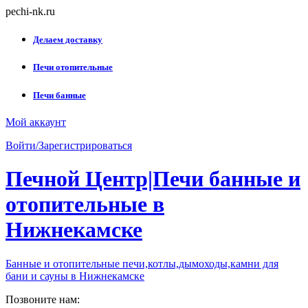
Skip
pechi-nk.ru
to
content
Делаем доставку
Печи отопительные
Печи банные
Мой аккаунт
Войти/Зарегистрироваться
Печной Центр|Печи банные и
отопительные в
Нижнекамске
Банные и отопительные печи,котлы,дымоходы,камни для
бани и сауны в Нижнекамске
Позвоните нам: