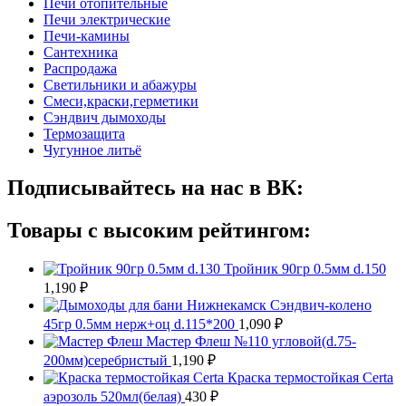
Печи отопительные
Печи электрические
Печи-камины
Сантехника
Распродажа
Светильники и абажуры
Смеси,краски,герметики
Сэндвич дымоходы
Термозащита
Чугунное литьё
Подписывайтесь на нас в ВК:
Товары с высоким рейтингом:
Тройник 90гр 0.5мм d.150
1,190
₽
Сэндвич-колено
45гр 0.5мм нерж+оц d.115*200
1,090
₽
Мастер Флеш №110 угловой(d.75-
200мм)серебристый
1,190
₽
Краска термостойкая Certa
аэрозоль 520мл(белая)
430
₽