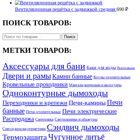
Вентиляционная решётка с задвижкой средняя
690
₽
ПОИСК ТОВАРОВ:
Искать:
Поиск
МЕТКИ ТОВАРОВ:
Аксессуары для бани
Баки для воды
Вентиляция
Двери и рамы
Камни банные
Котлы отопительные
Кровельные проходники
Мангалы,коптильни и аксессуары
Одноконтурные дымоходы
Печи
Переходники и крепежи
Печи-камины
банные
Печи электрические
Печи отопительные
Распродажа
Светильники и абажуры
Сантехника
Сэндвич дымоходы
Смеси,краски,герметики
Чугунное литьё
Термозащита