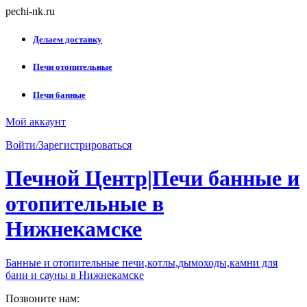
Skip
pechi-nk.ru
to
content
Делаем доставку
Печи отопительные
Печи банные
Мой аккаунт
Войти/Зарегистрироваться
Печной Центр|Печи банные и
отопительные в
Нижнекамске
Банные и отопительные печи,котлы,дымоходы,камни для
бани и сауны в Нижнекамске
Позвоните нам: