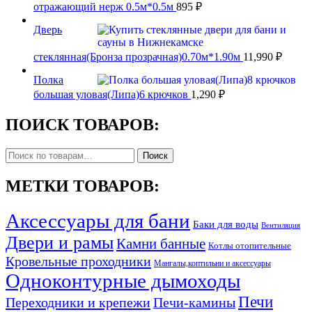
отражающий нерж 0.5м*0.5м
895
₽
Дверь
стеклянная(Бронза прозрачная)0.70м*1.90м
11,990
₽
Полка
большая уловая(Липа)6 крючков
1,290
₽
ПОИСК ТОВАРОВ:
Искать:
Поиск
МЕТКИ ТОВАРОВ:
Аксессуары для бани
Баки для воды
Вентиляция
Двери и рамы
Камни банные
Котлы отопительные
Кровельные проходники
Мангалы,коптильни и аксессуары
Одноконтурные дымоходы
Печи
Переходники и крепежи
Печи-камины