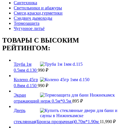
Сантехника
Светильники и абажуры
Смеси,краски,герметики
Сэндвич дымоходы
Термозащита
Чугунное литьё
ТОВАРЫ С ВЫСОКИМ
РЕЙТИНГОМ:
Труба 1м
0.5мм d.130
990
₽
Колено 45гр
0.8мм d.150
990
₽
Экран
отражающий нерж 0.5м*0.5м
895
₽
Дверь
стеклянная(Бронза прозрачная)0.70м*1.90м
11,990
₽