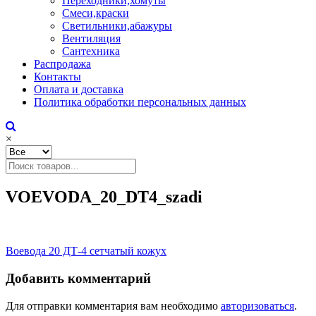
Переходники,хомуты
Смеси,краски
Светильники,абажуры
Вентиляция
Сантехника
Распродажа
Контакты
Оплата и доставка
Политика обработки персональных данных
×
VOEVODA_20_DT4_szadi
Навигация
Воевода 20 ДТ-4 сетчатый кожух
по
Добавить комментарий
записям
Для отправки комментария вам необходимо
авторизоваться
.