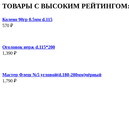
ТОВАРЫ С ВЫСОКИМ РЕЙТИНГОМ
Колено 90гр 0.5мм d.115
570
₽
Оголовок нерж d.115*200
1,390
₽
Мастер Флеш №5 угловой(d.180-280мм)чёрный
1,790
₽