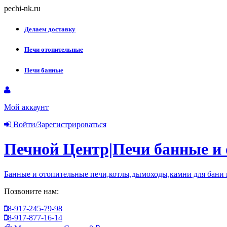
Skip
pechi-nk.ru
to
content
Делаем доставку
Печи отопительные
Печи банные
Мой аккаунт
Войти/Зарегистрироваться
Печной Центр|Печи банные и
Банные и отопительные печи,котлы,дымоходы,камни для бани
Позвоните нам:
8-917-245-79-98
8-917-877-16-14