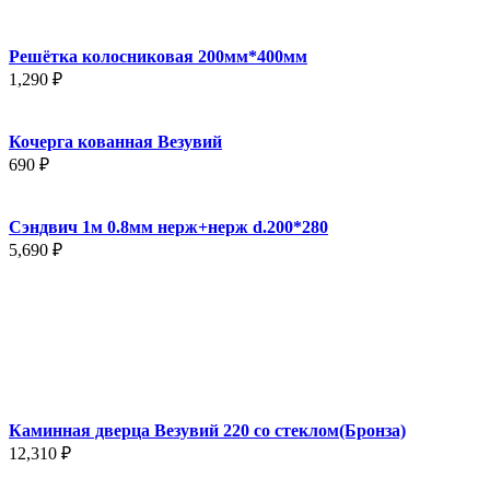
Решётка колосниковая 200мм*400мм
1,290
₽
Кочерга кованная Везувий
690
₽
Сэндвич 1м 0.8мм нерж+нерж d.200*280
5,690
₽
Каминная дверца Везувий 220 со стеклом(Бронза)
12,310
₽