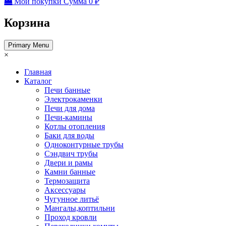
Мои покупки
Сумма
0 ₽
Корзина
Primary Menu
×
Главная
Каталог
Печи банные
Электрокаменки
Печи для дома
Печи-камины
Котлы отопления
Баки для воды
Одноконтурные трубы
Сэндвич трубы
Двери и рамы
Камни банные
Термозащита
Аксессуары
Чугунное литьё
Мангалы,коптильни
Проход кровли